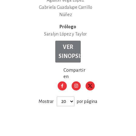
Agustín Vega López
Gabriela Guadalupe Carrillo
Núñez
Prólogo
Saralyn López y Taylor
VER
SINOPSIS
Compartir
en
Mostrar
por página