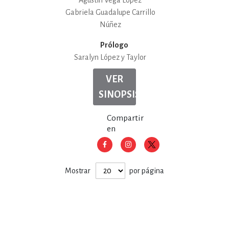
Agustín Vega López
Gabriela Guadalupe Carrillo
Núñez
Prólogo
Saralyn López y Taylor
VER
SINOPSIS
Compartir
en
Mostrar
por página