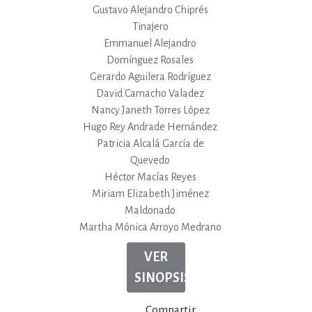
Gustavo Alejandro Chiprés
Tinajero
Emmanuel Alejandro
Domínguez Rosales
Gerardo Aguilera Rodríguez
David Camacho Valadez
Nancy Janeth Torres López
Hugo Rey Andrade Hernández
Patricia Alcalá García de
Quevedo
Héctor Macías Reyes
Miriam Elizabeth Jiménez
Maldonado
Martha Mónica Arroyo Medrano
VER
SINOPSIS
Compartir