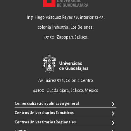
Ing. Hugo Vázquez Reyes 39, interior 32-33,
colonia Industrial Los Belenes,
45150, Zapopan, Jalisco.
Av. Juárez 976, Colonia Centro
44100, Guadalajara, Jalisco, México
Comercialización y almacén general
Centros Universitarios Temáticos
+52 33 3640 6326
+52 33 3640 4595
Centros Universitarios Regionales
CUAAD
contacto@editorial.udg.mx
CUCEA