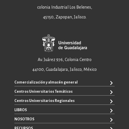
colonia Industrial Los Belenes,
45150, Zapopan, Jalisco.
Av. Juárez 976, Colonia Centro
44100, Guadalajara, Jalisco, México
Comercialización y almacén general
Centros Universitarios Temáticos
+52 33 3640 6326
+52 33 3640 4595
Centros Universitarios Regionales
CUAAD
contacto@editorial.udg.mx
CUCEA
LIBROS
CUALTOS
ventas@editorial.udg.mx
CUCS
CUCHAPALA
NOSOTROS
WhatsApp: +52 33 1433 6869
TODOS LOS LIBROS
CUCBA
CUCIÉNEGA
E-BOOKS
RECURSOS