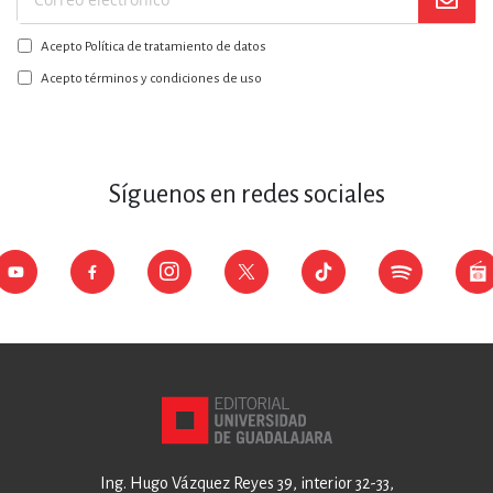
Suscríbase
a
Acepto Política de tratamiento de datos
nuestro
boletín:
Acepto términos y condiciones de uso
Síguenos en redes sociales
Ing. Hugo Vázquez Reyes 39, interior 32-33,