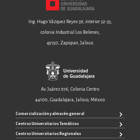
Ing. Hugo Vázquez Reyes 39, interior 32-33,
colonia Industrial Los Belenes,
45150, Zapopan, Jalisco.
Av. Juárez 976, Colonia Centro
44100, Guadalajara, Jalisco, México
Comercialización y almacén general
Centros Universitarios Temáticos
+52 33 3640 6326
+52 33 3640 4595
Centros Universitarios Regionales
CUAAD