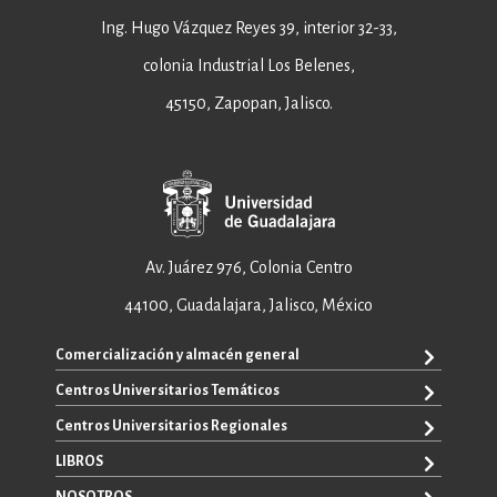
Ing. Hugo Vázquez Reyes 39, interior 32-33,
colonia Industrial Los Belenes,
45150, Zapopan, Jalisco.
Av. Juárez 976, Colonia Centro
44100, Guadalajara, Jalisco, México
Comercialización y almacén general
Centros Universitarios Temáticos
+52 33 3640 6326
+52 33 3640 4595
Centros Universitarios Regionales
CUAAD
contacto@editorial.udg.mx
CUCEA
LIBROS
CUALTOS
ventas@editorial.udg.mx
CUCS
CUCHAPALA