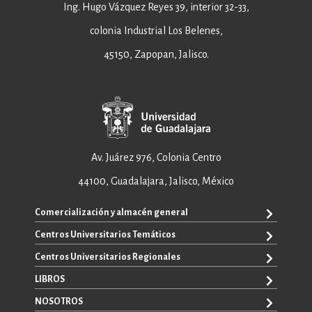
Ing. Hugo Vázquez Reyes 39, interior 32-33,
colonia Industrial Los Belenes,
45150, Zapopan, Jalisco.
Av. Juárez 976, Colonia Centro
44100, Guadalajara, Jalisco, México
Comercialización y almacén general
Centros Universitarios Temáticos
+52 33 3640 6326
+52 33 3640 4595
Centros Universitarios Regionales
CUAAD
contacto@editorial.udg.mx
CUCEA
LIBROS
CUALTOS
ventas@editorial.udg.mx
CUCS
CUCHAPALA
NOSOTROS
WhatsApp: +52 33 1433 6869
TODOS LOS LIBROS
CUCBA