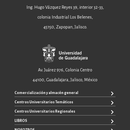
Ing. Hugo Vázquez Reyes 39, interior 32-33,
colonia Industrial Los Belenes,
45150, Zapopan, Jalisco.
Av. Juárez 976, Colonia Centro
44100, Guadalajara, Jalisco, México
Comercialización y almacén general
Centros Universitarios Temáticos
+52 33 3640 6326
+52 33 3640 4595
Centros Universitarios Regionales
CUAAD
contacto@editorial.udg.mx
CUCEA
LIBROS
CUALTOS
ventas@editorial.udg.mx
CUCS
CUCHAPALA