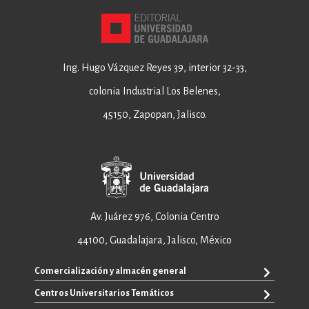
Ing. Hugo Vázquez Reyes 39, interior 32-33,
colonia Industrial Los Belenes,
45150, Zapopan, Jalisco.
Av. Juárez 976, Colonia Centro
44100, Guadalajara, Jalisco, México
Comercialización y almacén general
Centros Universitarios Temáticos
+52 33 3640 6326