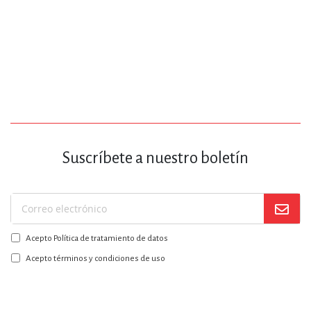
Suscríbete a nuestro boletín
Suscríbase
a
Acepto Política de tratamiento de datos
nuestro
boletín:
Acepto términos y condiciones de uso