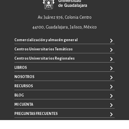
Av. Juárez 976, Colonia Centro
44100, Guadalajara, Jalisco, México
Comercialización y almacén general
Centros Universitarios Temáticos
+52 33 3640 6326
+52 33 3640 4595
Centros Universitarios Regionales
CUAAD
contacto@editorial.udg.mx
CUCEA
LIBROS
CUALTOS
ventas@editorial.udg.mx
CUCS
CUCHAPALA
NOSOTROS
WhatsApp: +52 33 1433 6869
TODOS LOS LIBROS
CUCBA
CUCIÉNEGA
E-BOOKS
RECURSOS
CUCEI
SOBRE NOSOTROS
CUCOSTA
LIBROS DE TEXTO
CUCSH
CONTACTO
BLOG
CUCSUR
PROMOCIONALES
CATÁLOGOS
AUTORES
CUGDL
CONVOCATORIAS
MI CUENTA
LA VENTANA ROJA
CULAGOS
PREGUNTAS FRECUENTES
REGISTRO
CUNORTE
INICIA SESIÓN
CUSUR
AVISO LEGAL