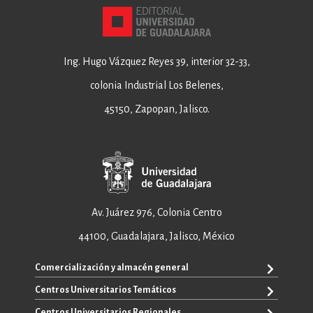
Ing. Hugo Vázquez Reyes 39, interior 32-33,
colonia Industrial Los Belenes,
45150, Zapopan, Jalisco.
Av. Juárez 976, Colonia Centro
44100, Guadalajara, Jalisco, México
Comercialización y almacén general
Centros Universitarios Temáticos
+52 33 3640 6326
+52 33 3640 4595
Centros Universitarios Regionales