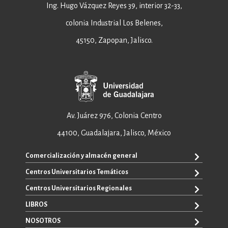
Ing. Hugo Vázquez Reyes 39, interior 32-33,
colonia Industrial Los Belenes,
45150, Zapopan, Jalisco.
Av. Juárez 976, Colonia Centro
44100, Guadalajara, Jalisco, México
Comercialización y almacén general
Centros Universitarios Temáticos
+52 33 3640 6326
+52 33 3640 4595
Centros Universitarios Regionales
CUAAD
contacto@editorial.udg.mx
CUCEA
LIBROS
CUALTOS
ventas@editorial.udg.mx
CUCS
CUCHAPALA
NOSOTROS
WhatsApp: +52 33 1433 6869
TODOS LOS LIBROS
CUCBA