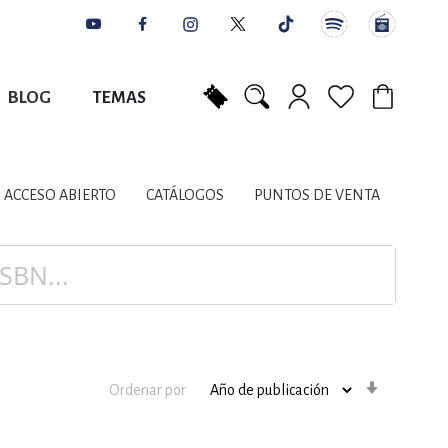
BLOG
TEMAS
Mi carrito
NES
AUTORES
CATÁLOGOS
COLABORADORES
PUNTOS DE VENTA
CONTACTO
IOS LITERARIOS
ACCESO ABIERTO
CATÁLOGOS
PUNTOS DE VENTA
NTE, PLANIFICACIÓN
A
Orden
Ordenar por
ascenden
DISCIPLINARES