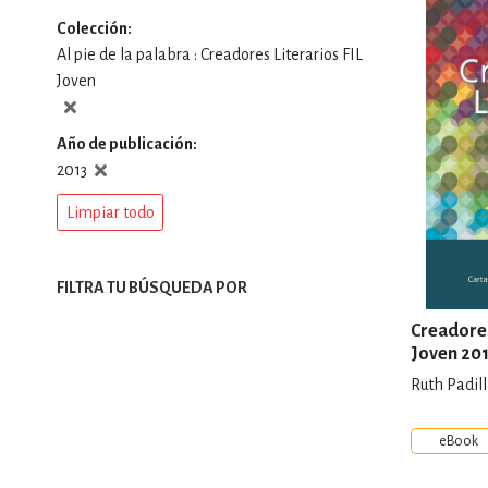
Colección
DEPORTES Y ACT
Al pie de la palabra : Creadores Literarios FIL
Joven
ECONO
Año de publicación
2013
Limpiar todo
ESTILOS DE VIDA
FILTRA TU BÚSQUEDA POR
FILOSOFÍA
Creadores
Joven 20
Ruth Padil
INFANTILES, JUVE
eBook