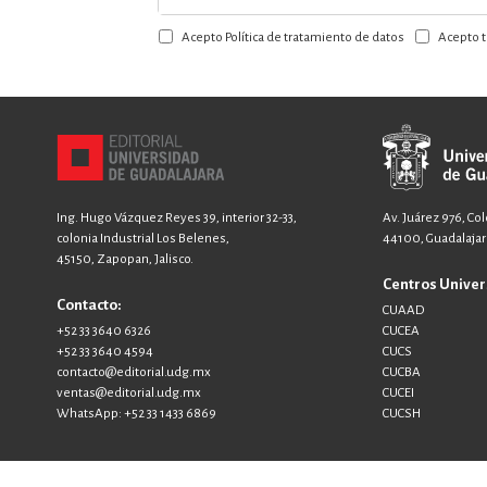
a
Acepto Política de tratamiento de datos
Acepto t
nuestro
boletín:
Ing. Hugo Vázquez Reyes 39, interior 32-33,
Av. Juárez 976, Co
colonia Industrial Los Belenes,
44100, Guadalajara
45150, Zapopan, Jalisco.
Centros Univer
Contacto:
CUAAD
+52 33 3640 6326
CUCEA
+52 33 3640 4594
CUCS
contacto@editorial.udg.mx
CUCBA
ventas@editorial.udg.mx
CUCEI
WhatsApp: +52 33 1433 6869
CUCSH