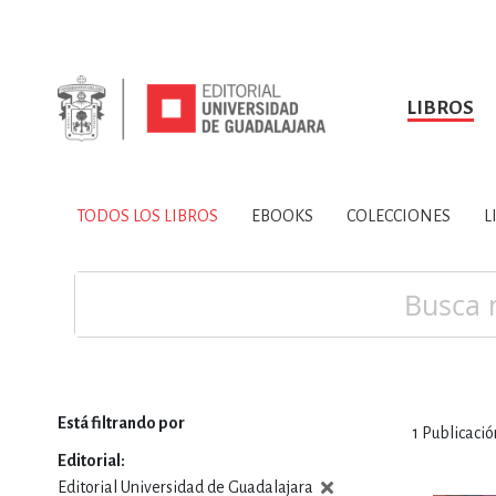
LIBROS
SOBRE NOSOTROS
TODOS LOS LIBROS
HISTORIA
EBOOKS
VINCULA
LIBRO
ARTES
BIO
TODOS LOS LIBROS
EBOOKS
COLECCIONES
L
CIENCIAS DE LA TI
Buscar
Está filtrando por
1
Publicació
CONSULTA, IN
Editorial
Editorial Universidad de Guadalajara