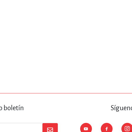
ENCIAS
MEDICINA, ENFERM
ICA, LIBROS DE CÓMICS, DIBU
 RELACIONES Y DESARROLLO P
SOCIEDAD Y CIENCIAS SOCIALE
OLOGÍA, INGENIERÍA, AGRICU
o boletín
Sígueno