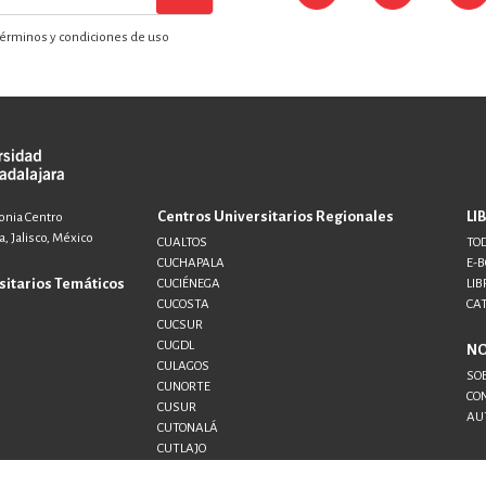
érminos y condiciones de uso
Centros Universitarios Regionales
LI
lonia Centro
, Jalisco, México
CUALTOS
TOD
CUCHAPALA
E-
sitarios Temáticos
CUCIÉNEGA
LIB
CUCOSTA
CA
CUCSUR
CUGDL
N
CULAGOS
SO
CUNORTE
CO
CUSUR
AU
CUTONALÁ
CUTLAJO
CUTLAQUE