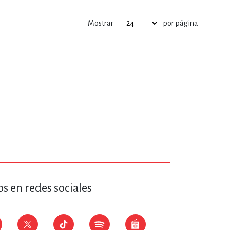
ERÍA, VETERINARIA
Mostrar
por página
JOS ANIMADOS
ERSONAL
S
LTURA
s en redes sociales