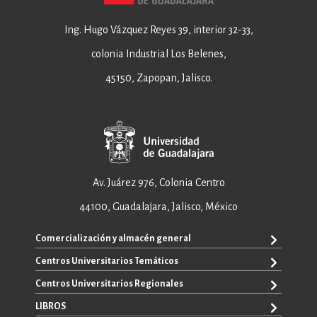
Ing. Hugo Vázquez Reyes 39, interior 32-33,
colonia Industrial Los Belenes,
45150, Zapopan, Jalisco.
Av. Juárez 976, Colonia Centro
44100, Guadalajara, Jalisco, México
Comercialización y almacén general
Centros Universitarios Temáticos
+52 33 3640 6326
+52 33 3640 4595
Centros Universitarios Regionales
CUAAD
contacto@editorial.udg.mx
CUCEA
LIBROS
CUALTOS
ventas@editorial.udg.mx