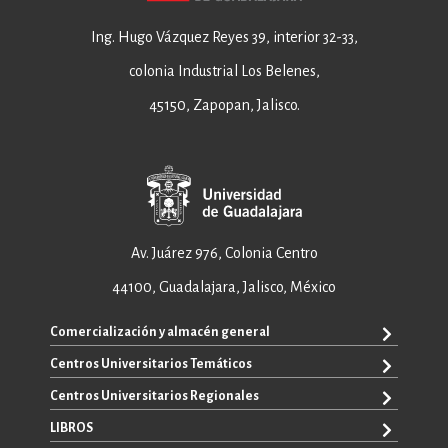
Ing. Hugo Vázquez Reyes 39, interior 32-33,
colonia Industrial Los Belenes,
45150, Zapopan, Jalisco.
Av. Juárez 976, Colonia Centro
44100, Guadalajara, Jalisco, México
Comercialización y almacén general
Centros Universitarios Temáticos
+52 33 3640 6326
+52 33 3640 4595
Centros Universitarios Regionales
CUAAD
contacto@editorial.udg.mx
CUCEA
LIBROS
CUALTOS
ventas@editorial.udg.mx