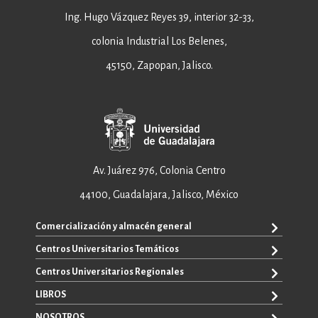
Ing. Hugo Vázquez Reyes 39, interior 32-33,
colonia Industrial Los Belenes,
45150, Zapopan, Jalisco.
Av. Juárez 976, Colonia Centro
44100, Guadalajara, Jalisco, México
Comercialización y almacén general
Centros Universitarios Temáticos
+52 33 3640 6326
+52 33 3640 4595
Centros Universitarios Regionales
CUAAD
contacto@editorial.udg.mx
CUCEA
LIBROS
CUALTOS
ventas@editorial.udg.mx
CUCS
CUCHAPALA
NOSOTROS