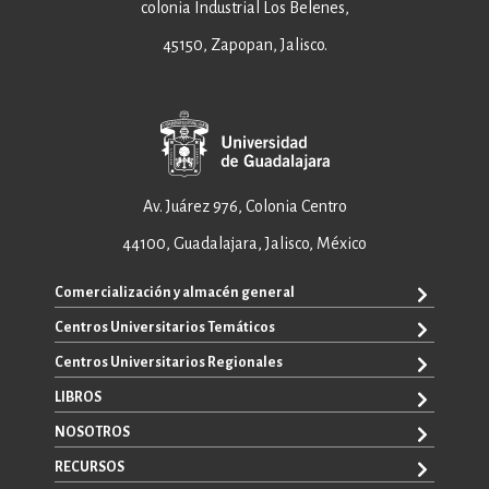
colonia Industrial Los Belenes,
45150, Zapopan, Jalisco.
Av. Juárez 976, Colonia Centro
44100, Guadalajara, Jalisco, México
Comercialización y almacén general
Centros Universitarios Temáticos
+52 33 3640 6326
+52 33 3640 4595
Centros Universitarios Regionales
CUAAD
contacto@editorial.udg.mx
CUCEA
LIBROS
CUALTOS
ventas@editorial.udg.mx
CUCS
CUCHAPALA
NOSOTROS
WhatsApp: +52 33 1433 6869
TODOS LOS LIBROS
CUCBA
CUCIÉNEGA
E-BOOKS
RECURSOS
CUCEI
SOBRE NOSOTROS
CUCOSTA