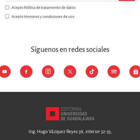
a
Acepto Política de tratamiento de datos
nuestro
boletín:
Acepto términos y condiciones de uso
Síguenos en redes sociales
Ing. Hugo Vázquez Reyes 39, interior 32-33,