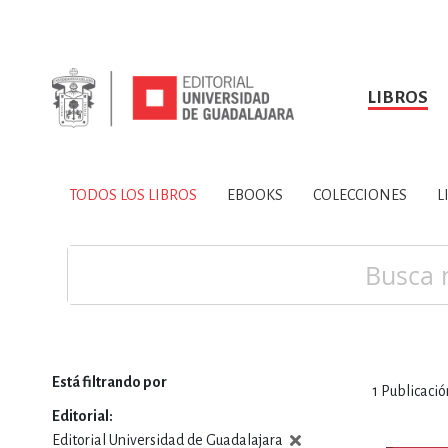
LIBROS
SOBRE NOSOTROS
TODOS LOS LIBROS
HISTORIA
EBOOKS
VINCULA
LIBRO
ARTES
BIO
TODOS LOS LIBROS
EBOOKS
COLECCIONES
L
CIENCIAS DE LA TI
Buscar
Está filtrando por
1
Publicació
CONSULTA, IN
Editorial
Editorial Universidad de Guadalajara