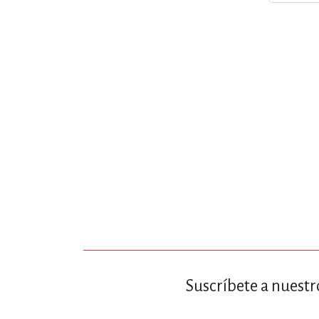
MATEMÁTICAS Y CI
NOVELA GRÁF
SALUD,
TECN
Suscríbete a nuestr