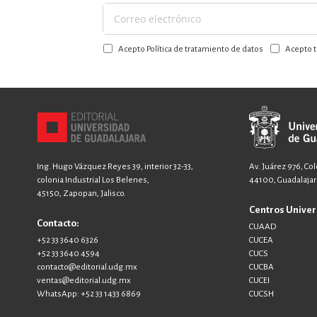
Suscríbase
a
Acepto Política de tratamiento de datos
Acepto t
nuestro
boletín:
Ing. Hugo Vázquez Reyes 39, interior 32-33,
Av. Juárez 976, Co
colonia Industrial Los Belenes,
44100, Guadalajara
45150, Zapopan, Jalisco.
Centros Univer
Contacto:
CUAAD
+52 33 3640 6326
CUCEA
+52 33 3640 4594
CUCS
contacto@editorial.udg.mx
CUCBA
ventas@editorial.udg.mx
CUCEI
WhatsApp: +52 33 1433 6869
CUCSH