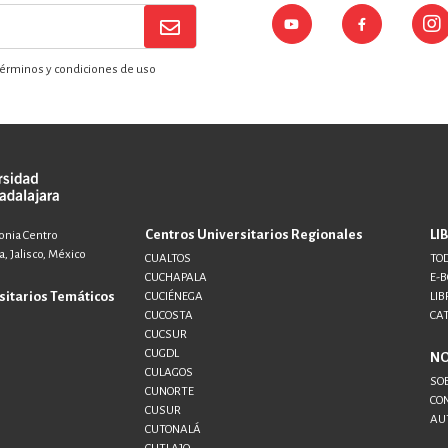
érminos y condiciones de uso
Centros Universitarios Regionales
LI
lonia Centro
, Jalisco, México
CUALTOS
TOD
CUCHAPALA
E-
sitarios Temáticos
CUCIÉNEGA
LIB
CUCOSTA
CA
CUCSUR
CUGDL
N
CULAGOS
SO
CUNORTE
CO
CUSUR
AU
CUTONALÁ