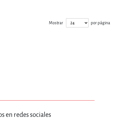
ERÍA, VETERINARIA
Mostrar
por página
JOS ANIMADOS
ERSONAL
S
LTURA
s en redes sociales