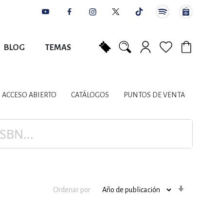
BLOG
TEMAS
Mi carrito
NES
AUTORES
CATÁLOGOS
COLABORADORES
PUNTOS DE VENTA
CONTACTO
IOS LITERARIOS
ACCESO ABIERTO
CATÁLOGOS
PUNTOS DE VENTA
NTE, PLANIFICACIÓN
A
Orden
Ordenar por
ascenden
DISCIPLINARES