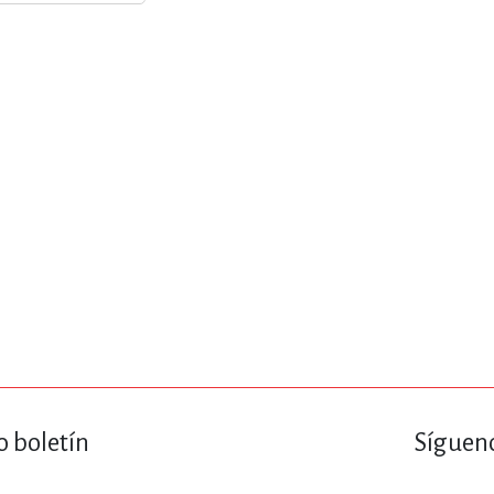
ENCIAS
MEDICINA, ENFERM
ICA, LIBROS DE CÓMICS, DIBU
 RELACIONES Y DESARROLLO P
SOCIEDAD Y CIENCIAS SOCIALE
OLOGÍA, INGENIERÍA, AGRICU
o boletín
Sígueno