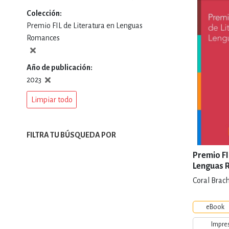
Colección
DEPORTES Y ACT
Premio FIL de Literatura en Lenguas
Romances
ECONO
Año de publicación
2023
Limpiar todo
ESTILOS DE VIDA
FILTRA TU BÚSQUEDA POR
FILOSOFÍA
Premio FI
Lenguas 
Coral Brach
INFANTILES, JUVE
eBook
Impre