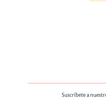
MATEMÁTICAS Y CI
NOVELA GRÁF
SALUD,
TECN
Suscríbete a nuestr