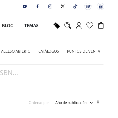
BLOG
TEMAS
Mi carrito
NES
AUTORES
CATÁLOGOS
COLABORADORES
PUNTOS DE VENTA
CONTACTO
IOS LITERARIOS
ACCESO ABIERTO
CATÁLOGOS
PUNTOS DE VENTA
NTE, PLANIFICACIÓN
A
Orden
Ordenar por
ascenden
DISCIPLINARES