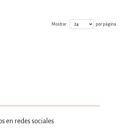
ERÍA, VETERINARIA
Mostrar
por página
JOS ANIMADOS
ERSONAL
S
LTURA
s en redes sociales