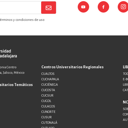
érminos y condiciones de uso
Centros Universitarios Regionales
LI
lonia Centro
, Jalisco, México
CUALTOS
TOD
CUCHAPALA
E-
sitarios Temáticos
CUCIÉNEGA
LIB
CUCOSTA
CA
CUCSUR
CUGDL
N
CULAGOS
SO
CUNORTE
CO
CUSUR
AU
CUTONALÁ