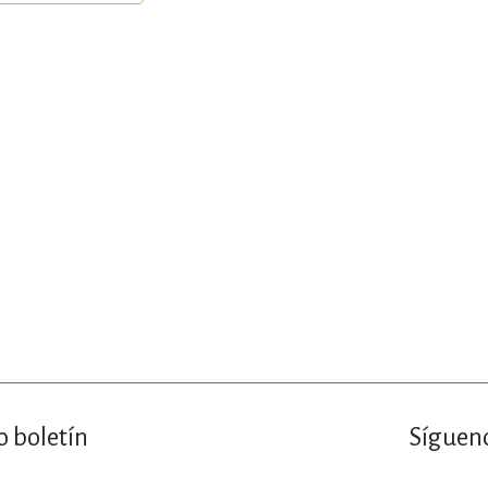
ENCIAS
MEDICINA, ENFERM
ICA, LIBROS DE CÓMICS, DIBU
 RELACIONES Y DESARROLLO P
SOCIEDAD Y CIENCIAS SOCIALE
OLOGÍA, INGENIERÍA, AGRICU
o boletín
Sígueno