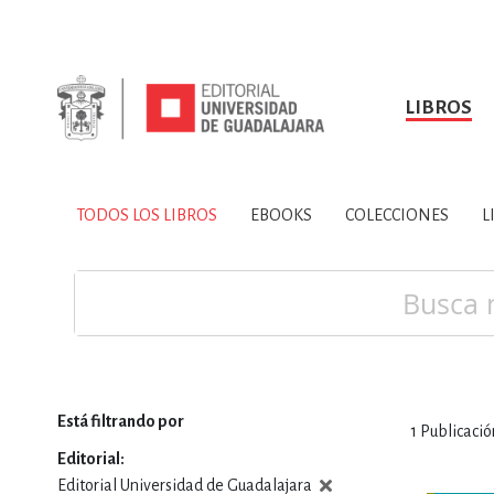
LIBROS
SOBRE NOSOTROS
TODOS LOS LIBROS
HISTORIA
EBOOKS
VINCULA
LIBRO
ARTES
BIO
TODOS LOS LIBROS
EBOOKS
COLECCIONES
L
CIENCIAS DE LA TI
Buscar
Está filtrando por
1
Publicació
CONSULTA, IN
Editorial
Editorial Universidad de Guadalajara