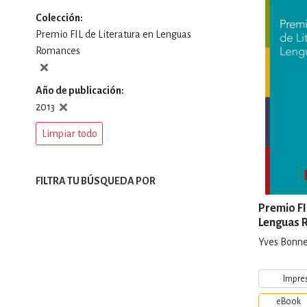
Colección
DEPORTES Y ACT
Premio FIL de Literatura en Lenguas
Romances
ECONO
Año de publicación
2013
Limpiar todo
ESTILOS DE VIDA
FILTRA TU BÚSQUEDA POR
FILOSOFÍA
Premio FI
Lenguas 
Yves Bonne
INFANTILES, JUVE
Impre
eBook