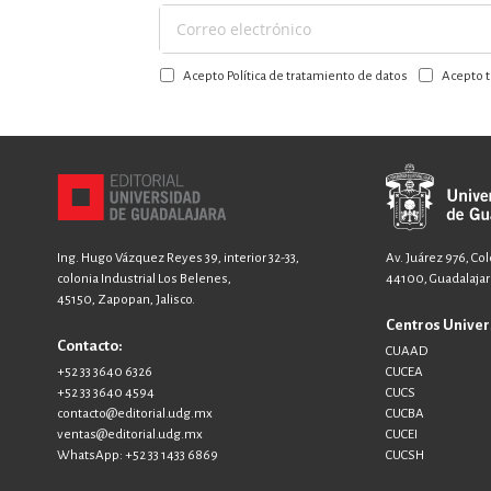
Suscríbase
a
Acepto Política de tratamiento de datos
Acepto t
nuestro
boletín:
Ing. Hugo Vázquez Reyes 39, interior 32-33,
Av. Juárez 976, Co
colonia Industrial Los Belenes,
44100, Guadalajara
45150, Zapopan, Jalisco.
Centros Univer
Contacto:
CUAAD
+52 33 3640 6326
CUCEA
+52 33 3640 4594
CUCS
contacto@editorial.udg.mx
CUCBA
ventas@editorial.udg.mx
CUCEI
WhatsApp: +52 33 1433 6869
CUCSH