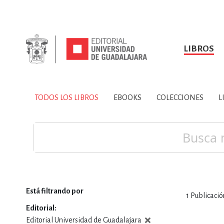
LIBROS
SOBRE NOSOTROS
TODOS LOS LIBROS
HISTORIA
EBOOKS
VINCULA
LIBRO
ARTES
BIO
TODOS LOS LIBROS
EBOOKS
COLECCIONES
L
CIENCIAS DE LA TI
Buscar
Está filtrando por
1
Publicació
CONSULTA, IN
Editorial
Editorial Universidad de Guadalajara