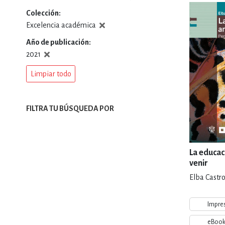
Colección
DEPORTES Y ACT
Excelencia académica
Año de publicación
2021
ECONO
Limpiar todo
ESTILOS DE VIDA
FILTRA TU BÚSQUEDA POR
FILOSOFÍA
La educac
venir
Elba Castro
INFANTILES, JUVE
Impre
eBoo