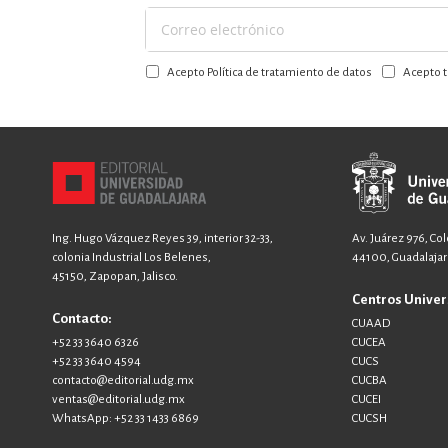
Suscríbase
a
Acepto Política de tratamiento de datos
Acepto t
nuestro
boletín:
Ing. Hugo Vázquez Reyes 39, interior 32-33,
Av. Juárez 976, Co
colonia Industrial Los Belenes,
44100, Guadalajara
45150, Zapopan, Jalisco.
Centros Univer
Contacto:
CUAAD
+52 33 3640 6326
CUCEA
+52 33 3640 4594
CUCS
contacto@editorial.udg.mx
CUCBA
ventas@editorial.udg.mx
CUCEI
WhatsApp: +52 33 1433 6869
CUCSH