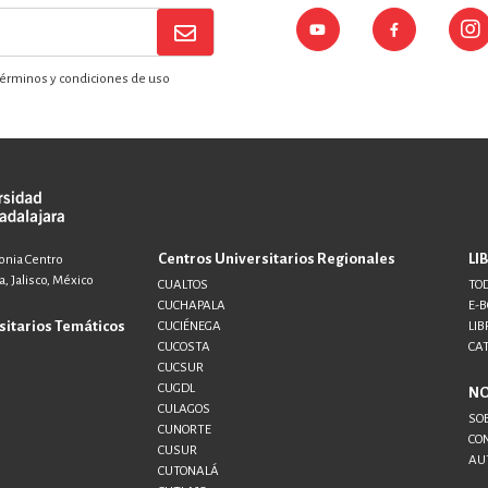
érminos y condiciones de uso
Centros Universitarios Regionales
LI
lonia Centro
, Jalisco, México
CUALTOS
TOD
CUCHAPALA
E-
sitarios Temáticos
CUCIÉNEGA
LIB
CUCOSTA
CA
CUCSUR
CUGDL
N
CULAGOS
SO
CUNORTE
CO
CUSUR
AU
CUTONALÁ