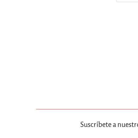
MATEMÁTICAS Y CI
NOVELA GRÁF
SALUD,
TECN
Suscríbete a nuestr