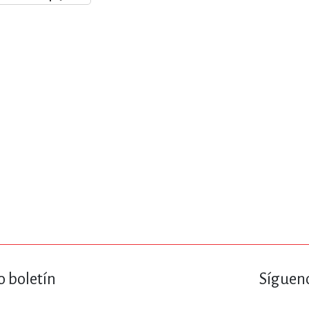
ENCIAS
MEDICINA, ENFERM
ICA, LIBROS DE CÓMICS, DIBU
 RELACIONES Y DESARROLLO P
SOCIEDAD Y CIENCIAS SOCIALE
OLOGÍA, INGENIERÍA, AGRICU
o boletín
Sígueno