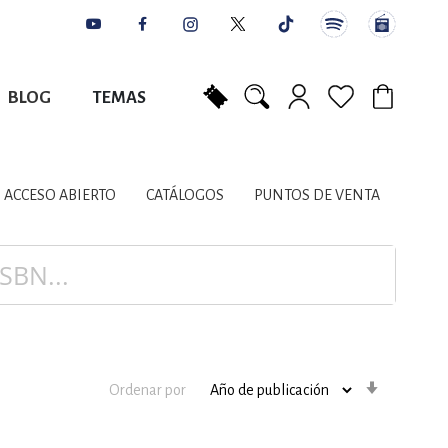
BLOG
TEMAS
Mi carrito
NES
AUTORES
CATÁLOGOS
COLABORADORES
PUNTOS DE VENTA
CONTACTO
IOS LITERARIOS
ACCESO ABIERTO
CATÁLOGOS
PUNTOS DE VENTA
NTE, PLANIFICACIÓN
A
Orden
Ordenar por
ascenden
DISCIPLINARES