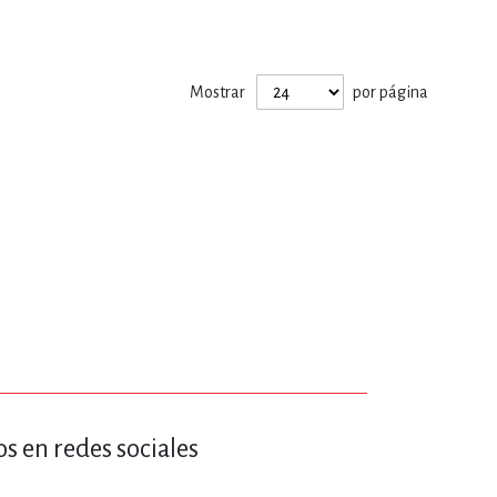
ERÍA, VETERINARIA
Mostrar
por página
JOS ANIMADOS
ERSONAL
S
LTURA
s en redes sociales