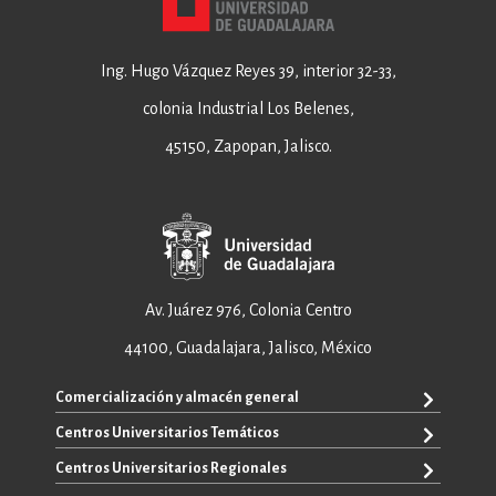
Ing. Hugo Vázquez Reyes 39, interior 32-33,
colonia Industrial Los Belenes,
45150, Zapopan, Jalisco.
Av. Juárez 976, Colonia Centro
44100, Guadalajara, Jalisco, México
Comercialización y almacén general
Centros Universitarios Temáticos
+52 33 3640 6326
+52 33 3640 4595
Centros Universitarios Regionales
CUAAD
contacto@editorial.udg.mx