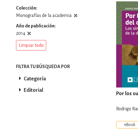
Colección
DEPORTES Y ACT
Monografías de la academia
Año de publicación
2014
ECONO
Limpiar todo
ESTILOS DE VIDA
FILTRA TU BÚSQUEDA POR
Categoría
Editorial
FILOSOFÍA
Por los s
Rodrigo R
INFANTILES, JUVE
eBook