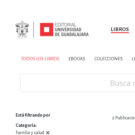
LIBROS
SOBRE NOSOTROS
TODOS LOS LIBROS
HISTORIA
EBOOKS
VINCULA
LIBRO
ARTES
BIO
TODOS LOS LIBROS
EBOOKS
COLECCIONES
L
CIENCIAS DE LA TI
Buscar
Está filtrando por
2
Publicaci
CONSULTA, IN
Categoría
Familia y salud