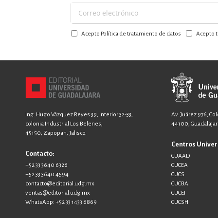
Suscríbase
a
Acepto Política de tratamiento de datos
Acepto t
nuestro
boletín:
Ing. Hugo Vázquez Reyes 39, interior 32-33,
Av. Juárez 976, Co
colonia Industrial Los Belenes,
44100, Guadalajara
45150, Zapopan, Jalisco.
Centros Univer
Contacto:
CUAAD
+52 33 3640 6326
CUCEA
+52 33 3640 4594
CUCS
contacto@editorial.udg.mx
CUCBA
ventas@editorial.udg.mx
CUCEI
WhatsApp: +52 33 1433 6869
CUCSH