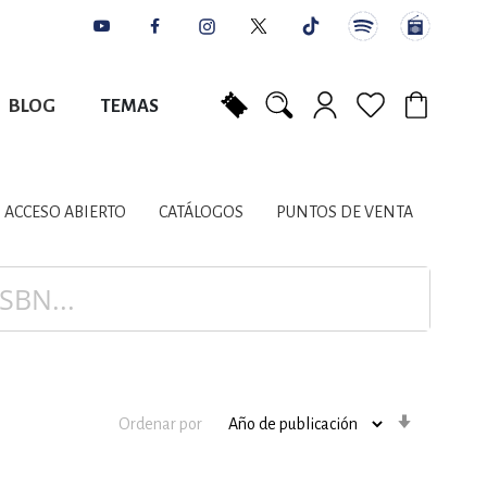
BLOG
TEMAS
Mi carrito
NES
AUTORES
CATÁLOGOS
COLABORADORES
PUNTOS DE VENTA
CONTACTO
IOS LITERARIOS
ACCESO ABIERTO
CATÁLOGOS
PUNTOS DE VENTA
NTE, PLANIFICACIÓN
A
Orden
Ordenar por
ascenden
DISCIPLINARES