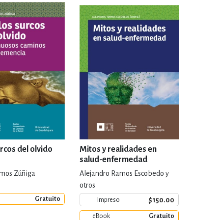
IVIDADES DE OCIO AL AIRE LIB
MÍA, FINANZAS, EMPRESA Y G
, AFICIONES Y OCIO
FICCIÓN
 Y RELIGIÓN
HISTORIA Y A
urcos del olvido
Mitos y realidades en
salud-enfermedad
amos Zúñiga
Alejandro Ramos Escobedo y
NILES Y DIDÁCTICOS
LENGUA
otros
Gratuito
$150.00
Impreso
eBook
Gratuito