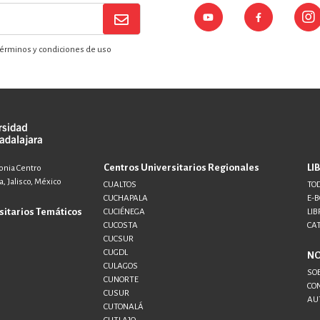
érminos y condiciones de uso
Centros Universitarios Regionales
LI
lonia Centro
, Jalisco, México
CUALTOS
TOD
CUCHAPALA
E-
sitarios Temáticos
CUCIÉNEGA
LIB
CUCOSTA
CA
CUCSUR
CUGDL
N
CULAGOS
SO
CUNORTE
CO
CUSUR
AU
CUTONALÁ