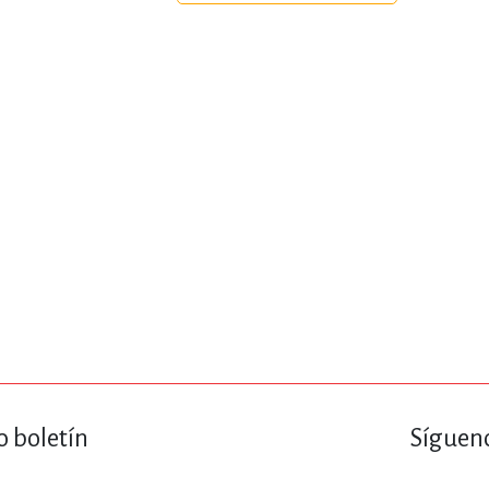
ENCIAS
MEDICINA, ENFERM
ICA, LIBROS DE CÓMICS, DIBU
 RELACIONES Y DESARROLLO P
SOCIEDAD Y CIENCIAS SOCIALE
OLOGÍA, INGENIERÍA, AGRICU
o boletín
Sígueno