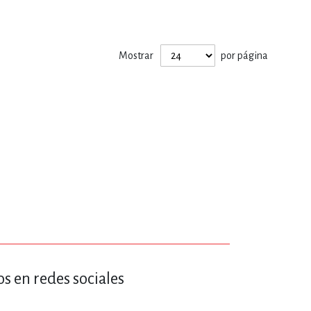
ERÍA, VETERINARIA
Mostrar
por página
JOS ANIMADOS
ERSONAL
S
LTURA
s en redes sociales