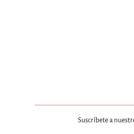
MATEMÁTICAS Y CI
NOVELA GRÁF
SALUD,
TECN
Suscríbete a nuestr