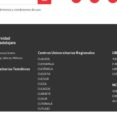
érminos y condiciones de uso
Centros Universitarios Regionales
LI
lonia Centro
, Jalisco, México
CUALTOS
TOD
CUCHAPALA
E-
sitarios Temáticos
CUCIÉNEGA
LIB
CUCOSTA
CA
CUCSUR
CUGDL
N
CULAGOS
SO
CUNORTE
CO
CUSUR
AU
CUTONALÁ
CUTLAJO
CUTLAQUE