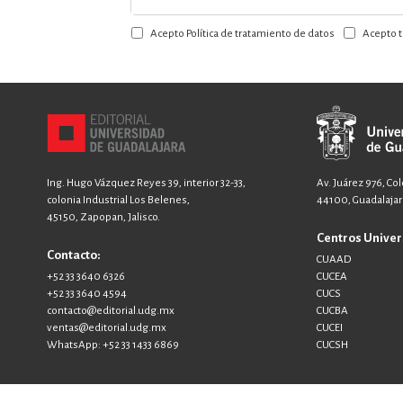
a
Acepto Política de tratamiento de datos
Acepto t
nuestro
boletín:
Ing. Hugo Vázquez Reyes 39, interior 32-33,
Av. Juárez 976, Co
colonia Industrial Los Belenes,
44100, Guadalajara
45150, Zapopan, Jalisco.
Centros Univer
Contacto:
CUAAD
+52 33 3640 6326
CUCEA
+52 33 3640 4594
CUCS
contacto@editorial.udg.mx
CUCBA
ventas@editorial.udg.mx
CUCEI
WhatsApp: +52 33 1433 6869
CUCSH