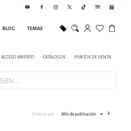
BLOG
TEMAS
Mi carrito
NES
AUTORES
CATÁLOGOS
COLABORADORES
PUNTOS DE VENTA
CONTACTO
IOS LITERARIOS
ACCESO ABIERTO
CATÁLOGOS
PUNTOS DE VENTA
NTE, PLANIFICACIÓN
A
Orden
Ordenar por
ascenden
DISCIPLINARES