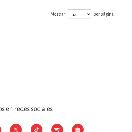
ERÍA, VETERINARIA
Mostrar
por página
JOS ANIMADOS
ERSONAL
S
LTURA
s en redes sociales