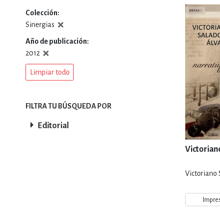
Colección
DEPORTES Y ACT
Sinergias
Año de publicación
2012
ECONO
Limpiar todo
ESTILOS DE VIDA
FILTRA TU BÚSQUEDA POR
Editorial
FILOSOFÍA
Victorian
Victoriano
INFANTILES, JUVE
Impre