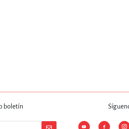
ENCIAS
MEDICINA, ENFERM
ICA, LIBROS DE CÓMICS, DIBU
 RELACIONES Y DESARROLLO P
SOCIEDAD Y CIENCIAS SOCIALE
OLOGÍA, INGENIERÍA, AGRICU
o boletín
Sígueno