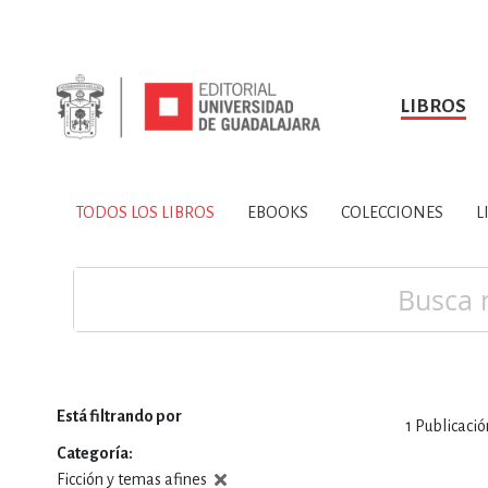
LIBROS
SOBRE NOSOTROS
TODOS LOS LIBROS
HISTORIA
EBOOKS
VINCULA
LIBRO
ARTES
BIO
TODOS LOS LIBROS
EBOOKS
COLECCIONES
L
CIENCIAS DE LA TI
Buscar
Está filtrando por
1
Publicació
CONSULTA, IN
Categoría
Ficción y temas afines