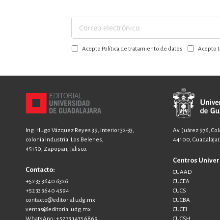
Suscríbase
a
Acepto Política de tratamiento de datos
Acepto t
nuestro
boletín:
Ing. Hugo Vázquez Reyes 39, interior 32-33,
Av. Juárez 976, Co
colonia Industrial Los Belenes,
44100, Guadalajara
45150, Zapopan, Jalisco.
Centros Univer
Contacto:
CUAAD
+52 33 3640 6326
CUCEA
+52 33 3640 4594
CUCS
contacto@editorial.udg.mx
CUCBA
ventas@editorial.udg.mx
CUCEI
WhatsApp: +52 33 1433 6869
CUCSH