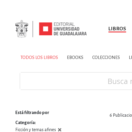
LIBROS
SOBRE NOSOTROS
TODOS LOS LIBROS
HISTORIA
EBOOKS
VINCULA
LIBRO
ARTES
BIO
TODOS LOS LIBROS
EBOOKS
COLECCIONES
L
CIENCIAS DE LA TI
Buscar
Está filtrando por
6
Publicaci
CONSULTA, IN
Categoría
Ficción y temas afines