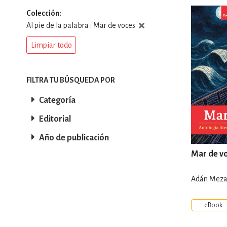
Colección
DEPORTES Y ACT
Al pie de la palabra : Mar de voces
Limpiar todo
ECONO
FILTRA TU BÚSQUEDA POR
Categoría
ESTILOS DE VIDA
Editorial
Año de publicación
FILOSOFÍA
Mar de v
Adán Meza 
INFANTILES, JUVE
eBook