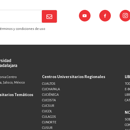
érminos y condiciones de uso
Centros Universitarios Regionales
LI
lonia Centro
, Jalisco, México
CUALTOS
TOD
CUCHAPALA
E-
sitarios Temáticos
CUCIÉNEGA
LIB
CUCOSTA
CA
CUCSUR
CUGDL
N
CULAGOS
SO
CUNORTE
CO
CUSUR