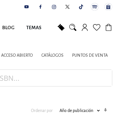
BLOG
TEMAS
Mi carrito
NES
AUTORES
CATÁLOGOS
COLABORADORES
PUNTOS DE VENTA
CONTACTO
IOS LITERARIOS
ACCESO ABIERTO
CATÁLOGOS
PUNTOS DE VENTA
NTE, PLANIFICACIÓN
A
Orden
Ordenar por
ascenden
DISCIPLINARES