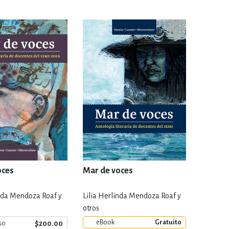
ENCIAS
MEDICINA, ENFERM
ICA, LIBROS DE CÓMICS, DIBU
 RELACIONES Y DESARROLLO P
SOCIEDAD Y CIENCIAS SOCIALE
oces
Mar de voces
OLOGÍA, INGENIERÍA, AGRICU
inda Mendoza Roaf y
Lilia Herlinda Mendoza Roaf y
otros
eBook
Gratuito
$200.00
so