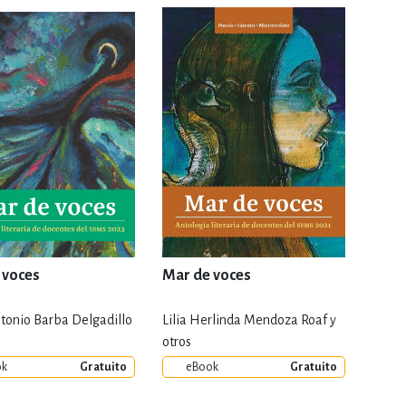
RE
DERECHO
ESTIÓN
 Y TEMAS AFINES
RQUEOLOGÍA
 voces
Mar de voces
tonio Barba Delgadillo
Lilia Herlinda Mendoza Roaf y
JE Y LINGÜÍSTICA
otros
ok
Gratuito
eBook
Gratuito