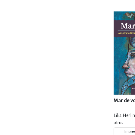
MATEMÁTICAS Y CI
NOVELA GRÁF
SALUD,
Mar de v
TECN
Lilia Herl
otros
Impre