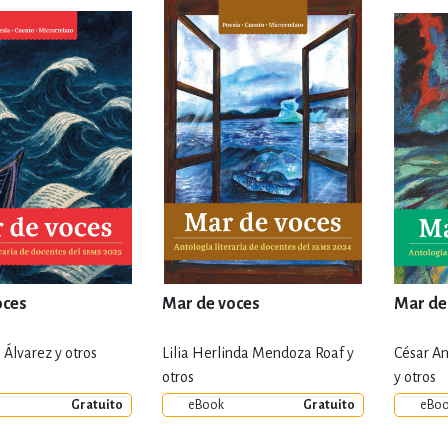
IVIDADES DE OCIO AL AIRE LIB
MÍA, FINANZAS, EMPRESA Y G
, AFICIONES Y OCIO
FICCIÓN
 Y RELIGIÓN
HISTORIA Y A
oces
Mar de voces
Mar de
Álvarez y otros
Lilia Herlinda Mendoza Roaf y
César An
NILES Y DIDÁCTICOS
LENGUA
otros
y otros
Gratuito
eBook
Gratuito
eBo