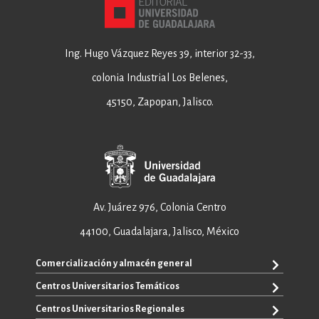
Ing. Hugo Vázquez Reyes 39, interior 32-33,
colonia Industrial Los Belenes,
45150, Zapopan, Jalisco.
Av. Juárez 976, Colonia Centro
44100, Guadalajara, Jalisco, México
Comercialización y almacén general
Centros Universitarios Temáticos
+52 33 3640 6326
+52 33 3640 4595
Centros Universitarios Regionales
CUAAD