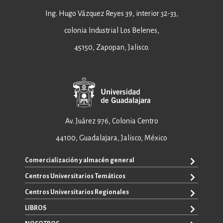
Ing. Hugo Vázquez Reyes 39, interior 32-33,
colonia Industrial Los Belenes,
45150, Zapopan, Jalisco.
Av. Juárez 976, Colonia Centro
44100, Guadalajara, Jalisco, México
Comercialización y almacén general
Centros Universitarios Temáticos
+52 33 3640 6326
+52 33 3640 4595
Centros Universitarios Regionales
CUAAD
contacto@editorial.udg.mx
CUCEA
LIBROS
CUALTOS
ventas@editorial.udg.mx
CUCS
CUCHAPALA