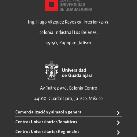
Ing. Hugo Vázquez Reyes 39, interior 32-33,
colonia Industrial Los Belenes,
45150, Zapopan, Jalisco.
Av. Juárez 976, Colonia Centro
44100, Guadalajara, Jalisco, México
Comercialización y almacén general
Centros Universitarios Temáticos
+52 33 3640 6326
+52 33 3640 4595
Centros Universitarios Regionales
CUAAD