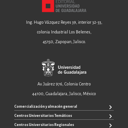
Ing. Hugo Vázquez Reyes 39, interior 32-33,
colonia Industrial Los Belenes,
45150, Zapopan, Jalisco.
Av. Juárez 976, Colonia Centro
44100, Guadalajara, Jalisco, México
Comercialización y almacén general
Centros Universitarios Temáticos
+52 33 3640 6326
+52 33 3640 4595
Centros Universitarios Regionales
CUAAD