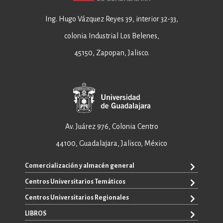
Ing. Hugo Vázquez Reyes 39, interior 32-33,
colonia Industrial Los Belenes,
45150, Zapopan, Jalisco.
Av. Juárez 976, Colonia Centro
44100, Guadalajara, Jalisco, México
Comercialización y almacén general
Centros Universitarios Temáticos
+52 33 3640 6326
+52 33 3640 4595
Centros Universitarios Regionales
CUAAD
contacto@editorial.udg.mx
CUCEA
LIBROS
CUALTOS
ventas@editorial.udg.mx