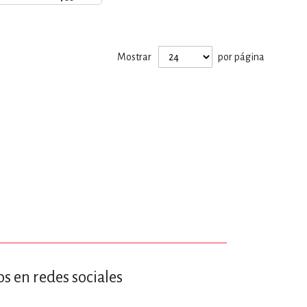
ERÍA, VETERINARIA
Mostrar
por página
JOS ANIMADOS
ERSONAL
S
LTURA
s en redes sociales