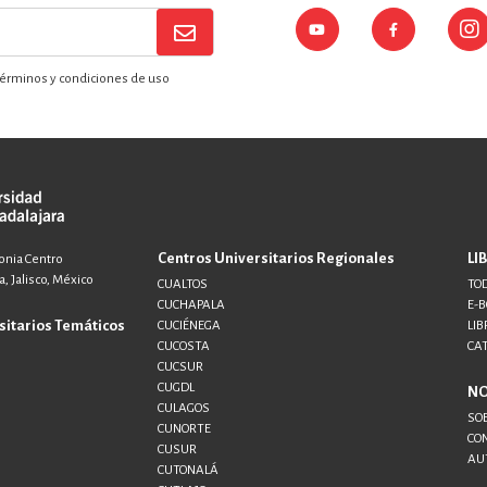
érminos y condiciones de uso
Centros Universitarios Regionales
LI
lonia Centro
, Jalisco, México
CUALTOS
TOD
CUCHAPALA
E-
sitarios Temáticos
CUCIÉNEGA
LIB
CUCOSTA
CA
CUCSUR
CUGDL
N
CULAGOS
SO
CUNORTE
CO
CUSUR
AU
CUTONALÁ