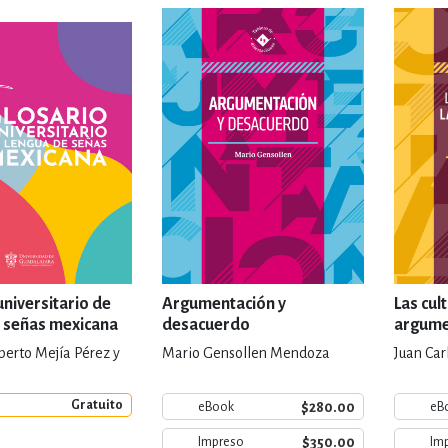
IVIDADES DE OCIO AL AIRE LIB
MÍA, FINANZAS, EMPRESA Y G
, AFICIONES Y OCIO
FICCIÓN
 Y RELIGIÓN
HISTORIA Y A
universitario de
Argumentación y
Las cul
 señas mexicana
desacuerdo
argume
berto Mejía Pérez y
Mario Gensollen Mendoza
Juan Car
NILES Y DIDÁCTICOS
LENGUA
Gratuito
$280.00
eBook
eB
$350.00
Impreso
Im