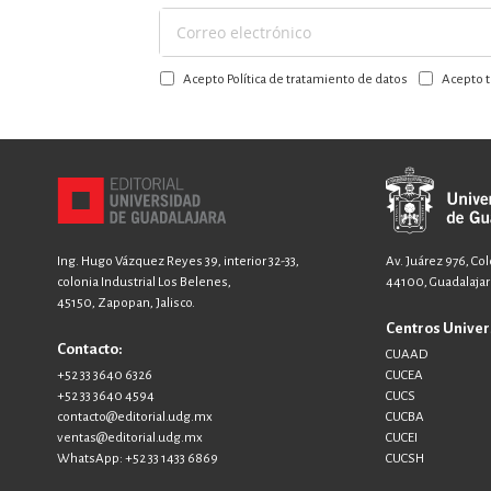
Suscríbase
a
Acepto Política de tratamiento de datos
Acepto t
nuestro
boletín:
Ing. Hugo Vázquez Reyes 39, interior 32-33,
Av. Juárez 976, Co
colonia Industrial Los Belenes,
44100, Guadalajara
45150, Zapopan, Jalisco.
Centros Univer
Contacto:
CUAAD
+52 33 3640 6326
CUCEA
+52 33 3640 4594
CUCS
contacto@editorial.udg.mx
CUCBA
ventas@editorial.udg.mx
CUCEI
WhatsApp: +52 33 1433 6869
CUCSH