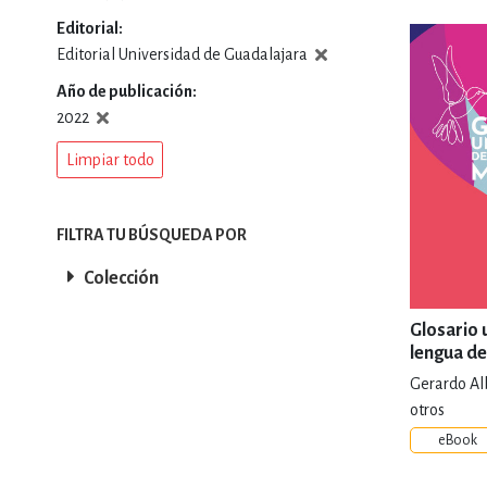
Editorial
DEPORTES Y ACT
Editorial Universidad de Guadalajara
Año de publicación
2022
ECONO
Limpiar todo
ESTILOS DE VIDA
FILTRA TU BÚSQUEDA POR
Colección
FILOSOFÍA
Glosario 
lengua de
Gerardo Al
INFANTILES, JUVE
otros
eBook