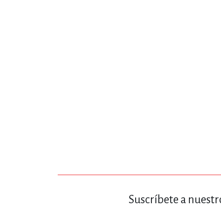
MATEMÁTICAS Y CI
NOVELA GRÁF
SALUD,
TECN
Suscríbete a nuestr