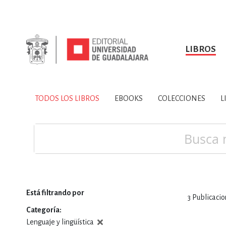
LIBROS
SOBRE NOSOTROS
TODOS LOS LIBROS
HISTORIA
EBOOKS
VINCULA
LIBRO
ARTES
BIO
TODOS LOS LIBROS
EBOOKS
COLECCIONES
L
CIENCIAS DE LA TI
Buscar
Está filtrando por
3
Publicacio
CONSULTA, IN
Categoría
Lenguaje y lingüística