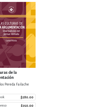
RE
DERECHO
ESTIÓN
 Y TEMAS AFINES
RQUEOLOGÍA
turas de la
ntación
los Pereda Failache
JE Y LINGÜÍSTICA
$280.00
ook
$350.00
preso