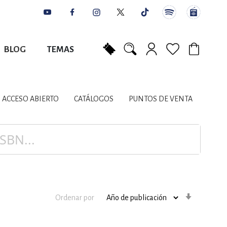
BLOG
TEMAS
Mi carrito
NES
AUTORES
CATÁLOGOS
COLABORADORES
PUNTOS DE VENTA
CONTACTO
IOS LITERARIOS
ACCESO ABIERTO
CATÁLOGOS
PUNTOS DE VENTA
NTE, PLANIFICACIÓN
A
Orden
Ordenar por
ascenden
DISCIPLINARES