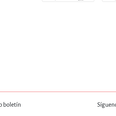
ENCIAS
MEDICINA, ENFERM
ICA, LIBROS DE CÓMICS, DIBU
 RELACIONES Y DESARROLLO P
SOCIEDAD Y CIENCIAS SOCIALE
OLOGÍA, INGENIERÍA, AGRICU
o boletín
Sígueno