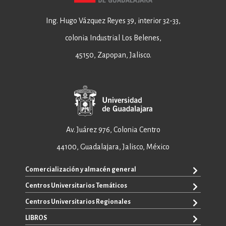
Ing. Hugo Vázquez Reyes 39, interior 32-33,
colonia Industrial Los Belenes,
45150, Zapopan, Jalisco.
Av. Juárez 976, Colonia Centro
44100, Guadalajara, Jalisco, México
Comercialización y almacén general
Centros Universitarios Temáticos
+52 33 3640 6326
+52 33 3640 4595
Centros Universitarios Regionales
CUAAD
contacto@editorial.udg.mx
CUCEA
LIBROS
CUALTOS
ventas@editorial.udg.mx