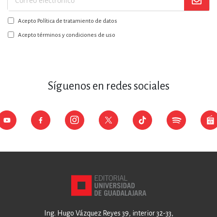
Suscríbase
a
Acepto Política de tratamiento de datos
nuestro
boletín:
Acepto términos y condiciones de uso
Síguenos en redes sociales
Ing. Hugo Vázquez Reyes 39, interior 32-33,