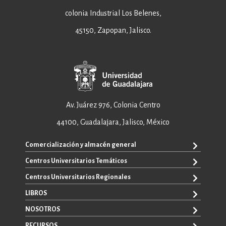
colonia Industrial Los Belenes,
45150, Zapopan, Jalisco.
Av. Juárez 976, Colonia Centro
44100, Guadalajara, Jalisco, México
Comercialización y almacén general
Centros Universitarios Temáticos
+52 33 3640 6326
+52 33 3640 4595
Centros Universitarios Regionales
CUAAD
contacto@editorial.udg.mx
CUCEA
LIBROS
CUALTOS
ventas@editorial.udg.mx
CUCS
CUCHAPALA
NOSOTROS
WhatsApp: +52 33 1433 6869
TODOS LOS LIBROS
CUCBA
CUCIÉNEGA
E-BOOKS
RECURSOS