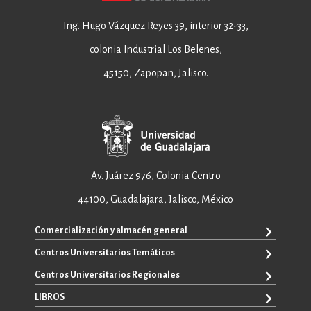
Ing. Hugo Vázquez Reyes 39, interior 32-33,
colonia Industrial Los Belenes,
45150, Zapopan, Jalisco.
Av. Juárez 976, Colonia Centro
44100, Guadalajara, Jalisco, México
Comercialización y almacén general
Centros Universitarios Temáticos
+52 33 3640 6326
+52 33 3640 4595
Centros Universitarios Regionales
CUAAD
contacto@editorial.udg.mx
CUCEA
LIBROS
CUALTOS
ventas@editorial.udg.mx