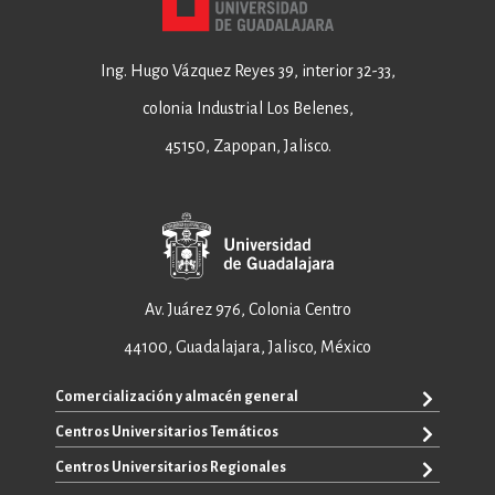
Ing. Hugo Vázquez Reyes 39, interior 32-33,
colonia Industrial Los Belenes,
45150, Zapopan, Jalisco.
Av. Juárez 976, Colonia Centro
44100, Guadalajara, Jalisco, México
Comercialización y almacén general
Centros Universitarios Temáticos
+52 33 3640 6326
+52 33 3640 4595
Centros Universitarios Regionales
CUAAD
contacto@editorial.udg.mx