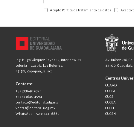
a
Acepto Política de tratamiento de datos
Acepto t
nuestro
boletín:
Ing. Hugo Vázquez Reyes 39, interior 32-33,
Av. Juárez 976, Co
colonia Industrial Los Belenes,
44100, Guadalajara
45150, Zapopan, Jalisco.
Centros Univer
Contacto:
CUAAD
+52 33 3640 6326
CUCEA
+52 33 3640 4594
CUCS
contacto@editorial.udg.mx
CUCBA
ventas@editorial.udg.mx
CUCEI
WhatsApp: +52 33 1433 6869
CUCSH