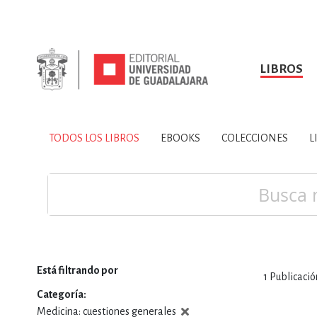
LIBROS
SOBRE NOSOTROS
TODOS LOS LIBROS
HISTORIA
EBOOKS
VINCULA
LIBRO
ARTES
BIO
TODOS LOS LIBROS
EBOOKS
COLECCIONES
L
CIENCIAS DE LA TI
Buscar
Está filtrando por
1
Publicació
CONSULTA, IN
Categoría
Medicina: cuestiones generales