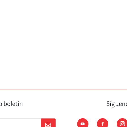
ENCIAS
MEDICINA, ENFERM
ICA, LIBROS DE CÓMICS, DIBU
 RELACIONES Y DESARROLLO P
SOCIEDAD Y CIENCIAS SOCIALE
OLOGÍA, INGENIERÍA, AGRICU
o boletín
Sígueno