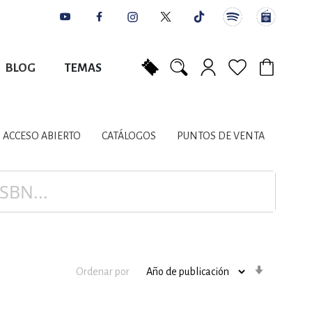
BLOG
TEMAS
Mi carrito
NES
AUTORES
CATÁLOGOS
COLABORADORES
PUNTOS DE VENTA
CONTACTO
IOS LITERARIOS
ACCESO ABIERTO
CATÁLOGOS
PUNTOS DE VENTA
NTE, PLANIFICACIÓN
A
Orden
Ordenar por
ascenden
DISCIPLINARES