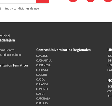
érminos y condiciones de uso
Centros Universitarios Regionales
LI
lonia Centro
, Jalisco, México
CUALTOS
TOD
CUCHAPALA
E-
sitarios Temáticos
CUCIÉNEGA
LIB
CUCOSTA
CA
CUCSUR
CUGDL
N
CULAGOS
SO
CUNORTE
CO
CUSUR
AU
CUTONALÁ
CUTLAJO
CUTLAQUE