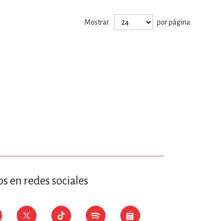
ERÍA, VETERINARIA
Mostrar
por página
JOS ANIMADOS
ERSONAL
S
LTURA
s en redes sociales