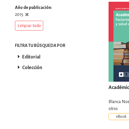
Año de publicación
DEPORTES Y ACT
2015
Limpiar todo
ECONO
FILTRA TU BÚSQUEDA POR
Editorial
ESTILOS DE VIDA
Colección
FILOSOFÍA
Académico
Blanca Noe
INFANTILES, JUVE
otros
eBook