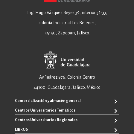
Ing. Hugo Vázquez Reyes 39, interior 32-33,
colonia Industrial Los Belenes,
45150, Zapopan, Jalisco.
Av. Juárez 976, Colonia Centro
44100, Guadalajara, Jalisco, México
Comercialización y almacén general
Centros Universitarios Temáticos
+52 33 3640 6326
+52 33 3640 4595
Centros Universitarios Regionales
CUAAD
contacto@editorial.udg.mx
CUCEA
LIBROS
CUALTOS
ventas@editorial.udg.mx