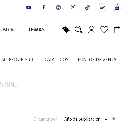
BLOG
TEMAS
Mi carrito
NES
AUTORES
CATÁLOGOS
COLABORADORES
PUNTOS DE VENTA
CONTACTO
IOS LITERARIOS
ACCESO ABIERTO
CATÁLOGOS
PUNTOS DE VENTA
NTE, PLANIFICACIÓN
A
Orden
Ordenar por
ascenden
DISCIPLINARES