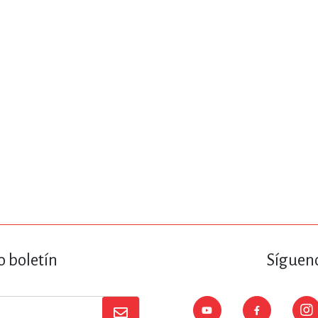
ENCIAS
MEDICINA, ENFERM
ICA, LIBROS DE CÓMICS, DIBU
 RELACIONES Y DESARROLLO P
SOCIEDAD Y CIENCIAS SOCIALE
OLOGÍA, INGENIERÍA, AGRICU
o boletín
Sígueno