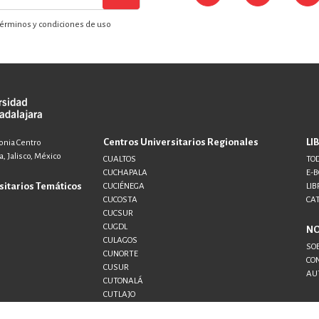
érminos y condiciones de uso
Centros Universitarios Regionales
LI
lonia Centro
, Jalisco, México
CUALTOS
TOD
CUCHAPALA
E-
sitarios Temáticos
CUCIÉNEGA
LIB
CUCOSTA
CA
CUCSUR
CUGDL
N
CULAGOS
SO
CUNORTE
CO
CUSUR
AU
CUTONALÁ
CUTLAJO
CUTLAQUE