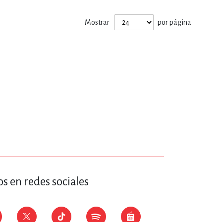
ERÍA, VETERINARIA
Mostrar
por página
JOS ANIMADOS
ERSONAL
S
LTURA
s en redes sociales