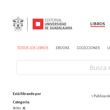
LIBROS
SOBRE NOSOTROS
TODOS LOS LIBROS
HISTORIA
EBOOKS
VINCULA
LIBRO
ARTES
BIO
TODOS LOS LIBROS
EBOOKS
COLECCIONES
L
CIENCIAS DE LA TI
Buscar
Está filtrando por
1
Publicació
CONSULTA, IN
Categoría
Artes