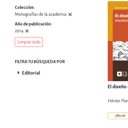
Colección
DEPORTES Y ACT
Monografías de la academia
Año de publicación
2014
ECONO
Limpiar todo
ESTILOS DE VIDA
FILTRA TU BÚSQUEDA POR
Editorial
FILOSOFÍA
El diseño
Héctor Flo
INFANTILES, JUVE
eBook