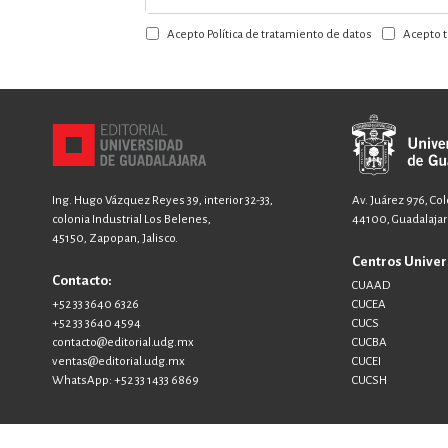
a
Acepto Política de tratamiento de datos
Acepto t
nuestro
boletín:
Ing. Hugo Vázquez Reyes 39, interior 32-33,
Av. Juárez 976, Co
colonia Industrial Los Belenes,
44100, Guadalajara
45150, Zapopan, Jalisco.
Centros Univer
Contacto:
CUAAD
+52 33 3640 6326
CUCEA
+52 33 3640 4594
CUCS
contacto@editorial.udg.mx
CUCBA
ventas@editorial.udg.mx
CUCEI
WhatsApp: +52 33 1433 6869
CUCSH