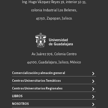
Ing. Hugo Vázquez Reyes 39, interior 32-33,
colonia Industrial Los Belenes,
45150, Zapopan, Jalisco.
Av. Juárez 976, Colonia Centro
44100, Guadalajara, Jalisco, México
Comercialización y almacén general
Centros Universitarios Temáticos
+52 33 3640 6326
+52 33 3640 4595
Centros Universitarios Regionales
CUAAD
contacto@editorial.udg.mx
CUCEA
LIBROS
CUALTOS
ventas@editorial.udg.mx
CUCS
CUCHAPALA
NOSOTROS
WhatsApp: +52 33 1433 6869
TODOS LOS LIBROS
CUCBA