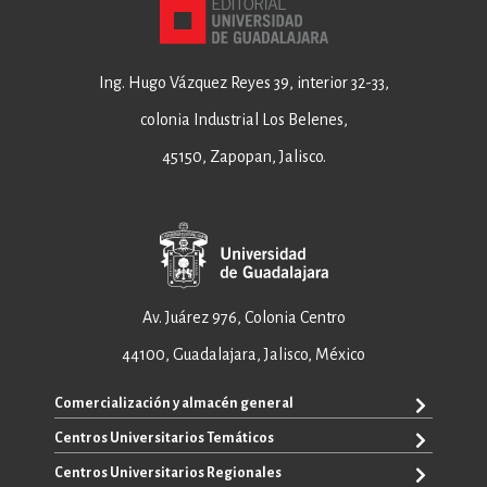
Ing. Hugo Vázquez Reyes 39, interior 32-33,
colonia Industrial Los Belenes,
45150, Zapopan, Jalisco.
Av. Juárez 976, Colonia Centro
44100, Guadalajara, Jalisco, México
Comercialización y almacén general
Centros Universitarios Temáticos
+52 33 3640 6326
+52 33 3640 4595
Centros Universitarios Regionales
CUAAD