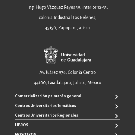
Ing. Hugo Vázquez Reyes 39, interior 32-33,
colonia Industrial Los Belenes,
45150, Zapopan, Jalisco.
Av. Juárez 976, Colonia Centro
44100, Guadalajara, Jalisco, México
Comercialización y almacén general
Centros Universitarios Temáticos
+52 33 3640 6326
+52 33 3640 4595
Centros Universitarios Regionales
CUAAD
contacto@editorial.udg.mx
CUCEA
LIBROS
CUALTOS
ventas@editorial.udg.mx
CUCS
CUCHAPALA
NOSOTROS