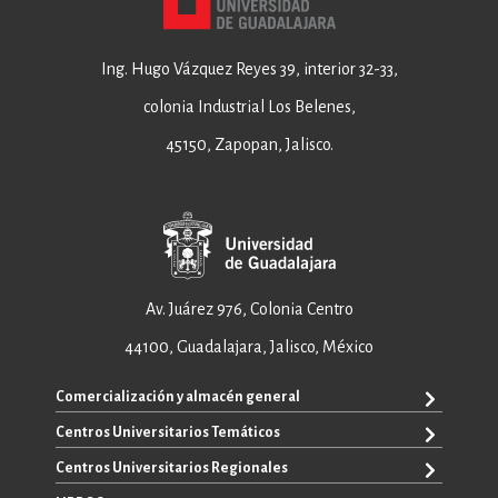
Ing. Hugo Vázquez Reyes 39, interior 32-33,
colonia Industrial Los Belenes,
45150, Zapopan, Jalisco.
Av. Juárez 976, Colonia Centro
44100, Guadalajara, Jalisco, México
Comercialización y almacén general
Centros Universitarios Temáticos
+52 33 3640 6326
+52 33 3640 4595
Centros Universitarios Regionales
CUAAD
contacto@editorial.udg.mx