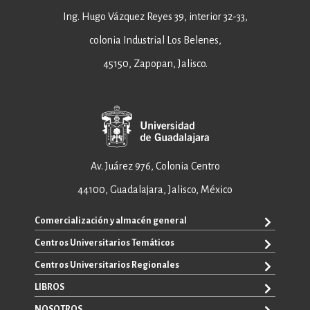
Ing. Hugo Vázquez Reyes 39, interior 32-33,
colonia Industrial Los Belenes,
45150, Zapopan, Jalisco.
Av. Juárez 976, Colonia Centro
44100, Guadalajara, Jalisco, México
Comercialización y almacén general
Centros Universitarios Temáticos
+52 33 3640 6326
+52 33 3640 4595
Centros Universitarios Regionales
CUAAD
contacto@editorial.udg.mx
CUCEA
LIBROS
CUALTOS
ventas@editorial.udg.mx
CUCS
CUCHAPALA
NOSOTROS