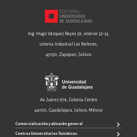
Ing. Hugo Vázquez Reyes 39, interior 32-33,
colonia Industrial Los Belenes,
45150, Zapopan, Jalisco.
Av. Juárez 976, Colonia Centro
44100, Guadalajara, Jalisco, México
Comercialización y almacén general
Centros Universitarios Temáticos
+52 33 3640 6326