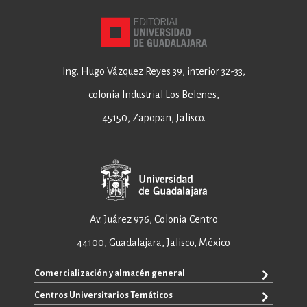
Ing. Hugo Vázquez Reyes 39, interior 32-33,
colonia Industrial Los Belenes,
45150, Zapopan, Jalisco.
Av. Juárez 976, Colonia Centro
44100, Guadalajara, Jalisco, México
Comercialización y almacén general
Centros Universitarios Temáticos
+52 33 3640 6326