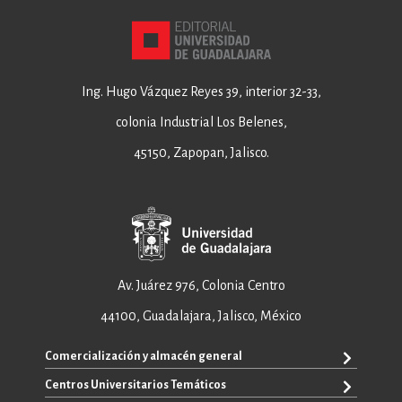
Ing. Hugo Vázquez Reyes 39, interior 32-33,
colonia Industrial Los Belenes,
45150, Zapopan, Jalisco.
Av. Juárez 976, Colonia Centro
44100, Guadalajara, Jalisco, México
Comercialización y almacén general
Centros Universitarios Temáticos
+52 33 3640 6326