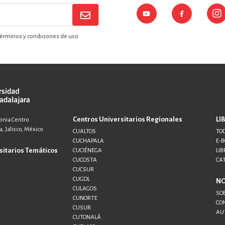
érminos y condiciones de uso
Centros Universitarios Regionales
LI
lonia Centro
, Jalisco, México
CUALTOS
TOD
CUCHAPALA
E-
sitarios Temáticos
CUCIÉNEGA
LIB
CUCOSTA
CA
CUCSUR
CUGDL
N
CULAGOS
SO
CUNORTE
CO
CUSUR
AU
CUTONALÁ