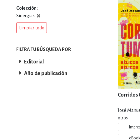
Colección
DEPORTES Y ACT
Sinergias
Limpiar todo
ECONO
FILTRA TU BÚSQUEDA POR
Editorial
ESTILOS DE VIDA
Año de publicación
FILOSOFÍA
Corridos
José Manue
INFANTILES, JUVE
otros
Impre
eBoo