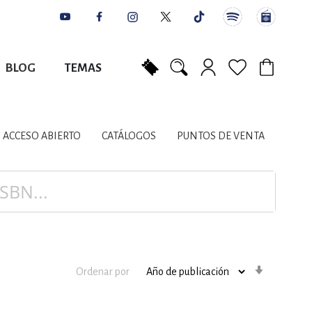
BLOG
TEMAS
Mi carrito
NES
AUTORES
CATÁLOGOS
COLABORADORES
PUNTOS DE VENTA
CONTACTO
IOS LITERARIOS
ACCESO ABIERTO
CATÁLOGOS
PUNTOS DE VENTA
NTE, PLANIFICACIÓN
A
Orden
Ordenar por
ascenden
DISCIPLINARES