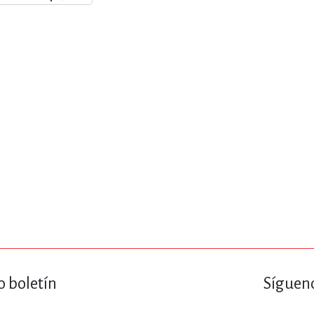
ENCIAS
MEDICINA, ENFERM
ICA, LIBROS DE CÓMICS, DIBU
 RELACIONES Y DESARROLLO P
SOCIEDAD Y CIENCIAS SOCIALE
OLOGÍA, INGENIERÍA, AGRICU
o boletín
Sígueno