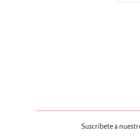
MATEMÁTICAS Y CI
NOVELA GRÁF
SALUD,
TECN
Suscríbete a nuestr