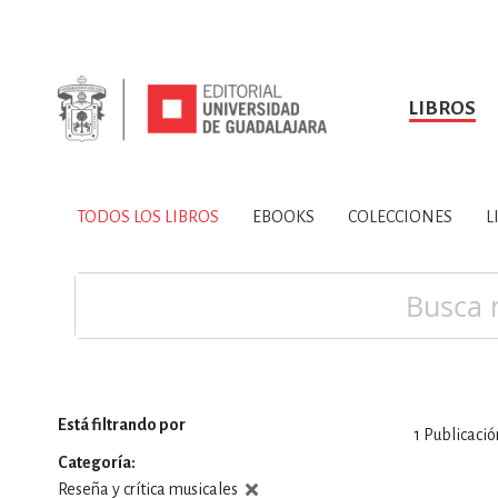
LIBROS
SOBRE NOSOTROS
TODOS LOS LIBROS
HISTORIA
EBOOKS
VINCULA
LIBRO
ARTES
BIO
TODOS LOS LIBROS
EBOOKS
COLECCIONES
L
CIENCIAS DE LA TI
Buscar
Está filtrando por
1
Publicació
CONSULTA, IN
Categoría
Reseña y crítica musicales