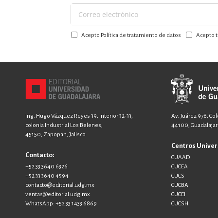
Suscríbase
a
Acepto Política de tratamiento de datos
Acepto t
nuestro
boletín:
Ing. Hugo Vázquez Reyes 39, interior 32-33,
Av. Juárez 976, Co
colonia Industrial Los Belenes,
44100, Guadalajara
45150, Zapopan, Jalisco.
Centros Univer
Contacto:
CUAAD
+52 33 3640 6326
CUCEA
+52 33 3640 4594
CUCS
contacto@editorial.udg.mx
CUCBA
ventas@editorial.udg.mx
CUCEI
WhatsApp: +52 33 1433 6869
CUCSH