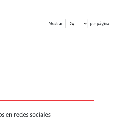
ERÍA, VETERINARIA
Mostrar
por página
JOS ANIMADOS
ERSONAL
S
LTURA
s en redes sociales