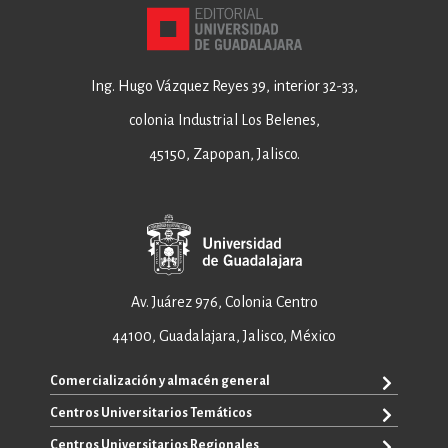
Ing. Hugo Vázquez Reyes 39, interior 32-33,
colonia Industrial Los Belenes,
45150, Zapopan, Jalisco.
Av. Juárez 976, Colonia Centro
44100, Guadalajara, Jalisco, México
Comercialización y almacén general
Centros Universitarios Temáticos
+52 33 3640 6326
+52 33 3640 4595
Centros Universitarios Regionales