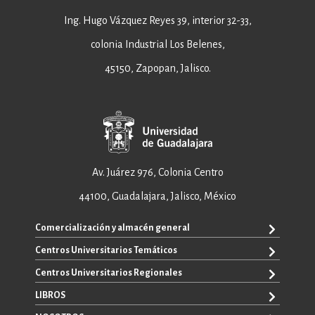
Ing. Hugo Vázquez Reyes 39, interior 32-33,
colonia Industrial Los Belenes,
45150, Zapopan, Jalisco.
Av. Juárez 976, Colonia Centro
44100, Guadalajara, Jalisco, México
Comercialización y almacén general
Centros Universitarios Temáticos
+52 33 3640 6326
+52 33 3640 4595
Centros Universitarios Regionales
CUAAD
contacto@editorial.udg.mx
CUCEA
LIBROS
CUALTOS
ventas@editorial.udg.mx
CUCS