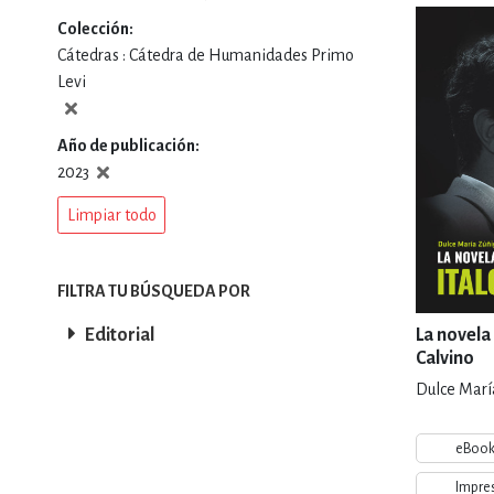
Colección
DEPORTES Y ACT
Cátedras : Cátedra de Humanidades Primo
Levi
ECONO
Año de publicación
2023
Limpiar todo
ESTILOS DE VIDA
FILTRA TU BÚSQUEDA POR
FILOSOFÍA
Editorial
La novela 
Calvino
Dulce Marí
INFANTILES, JUVE
eBoo
Impre