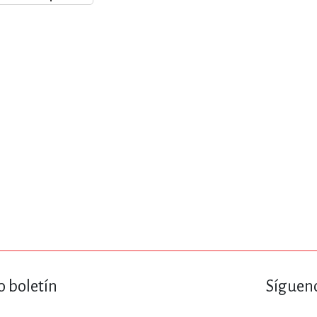
ENCIAS
MEDICINA, ENFERM
ICA, LIBROS DE CÓMICS, DIBU
 RELACIONES Y DESARROLLO P
SOCIEDAD Y CIENCIAS SOCIALE
OLOGÍA, INGENIERÍA, AGRICU
o boletín
Sígueno