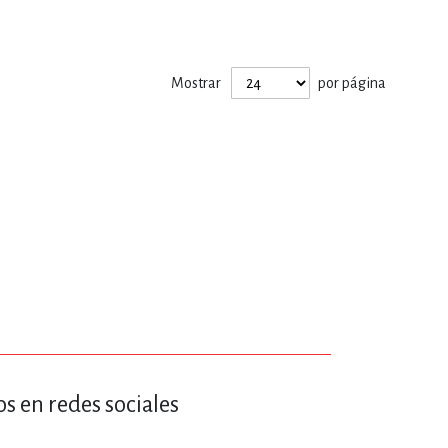
ERÍA, VETERINARIA
Mostrar
por página
JOS ANIMADOS
ERSONAL
S
LTURA
s en redes sociales