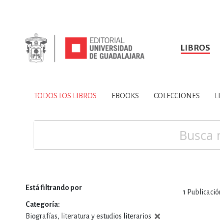
LIBROS
SOBRE NOSOTROS
TODOS LOS LIBROS
HISTORIA
EBOOKS
VINCULA
LIBRO
ARTES
BIO
TODOS LOS LIBROS
EBOOKS
COLECCIONES
L
CIENCIAS DE LA TI
Buscar
Está filtrando por
1
Publicació
CONSULTA, IN
Categoría
Biografías, literatura y estudios literarios