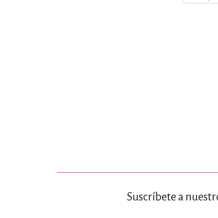
MATEMÁTICAS Y CI
NOVELA GRÁF
SALUD,
TECN
Suscríbete a nuestr