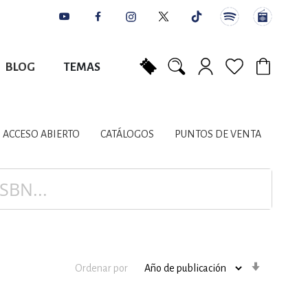
BLOG
TEMAS
Mi carrito
NES
AUTORES
CATÁLOGOS
COLABORADORES
PUNTOS DE VENTA
CONTACTO
IOS LITERARIOS
ACCESO ABIERTO
CATÁLOGOS
PUNTOS DE VENTA
NTE, PLANIFICACIÓN
A
Orden
Ordenar por
ascenden
DISCIPLINARES