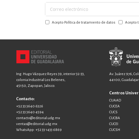
Suscríbase
a
Acepto Política de tratamiento de datos
Acepto t
nuestro
boletín:
Ing. Hugo Vázquez Reyes 39, interior 32-33,
Av. Juárez 976, Co
colonia Industrial Los Belenes,
44100, Guadalajara
45150, Zapopan, Jalisco.
Centros Univer
Contacto:
CUAAD
+52 33 3640 6326
CUCEA
+52 33 3640 4594
CUCS
contacto@editorial.udg.mx
CUCBA
ventas@editorial.udg.mx
CUCEI
WhatsApp: +52 33 1433 6869
CUCSH