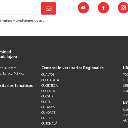
érminos y condiciones de uso
Centros Universitarios Regionales
LI
lonia Centro
, Jalisco, México
CUALTOS
TOD
CUCHAPALA
E-
sitarios Temáticos
CUCIÉNEGA
LIB
CUCOSTA
CA
CUCSUR
CUGDL
N
CULAGOS
SO
CUNORTE
CO
CUSUR
AU
CUTONALÁ