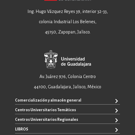
Ing. Hugo Vázquez Reyes 39, interior 32-33,
colonia Industrial Los Belenes,
45150, Zapopan, Jalisco.
Av. Juárez 976, Colonia Centro
44100, Guadalajara, Jalisco, México
Comercialización y almacén general
Centros Universitarios Temáticos
+52 33 3640 6326
+52 33 3640 4595
Centros Universitarios Regionales
CUAAD
contacto@editorial.udg.mx
CUCEA
LIBROS
CUALTOS
ventas@editorial.udg.mx